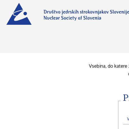
Vsebina, do katere 
P
V