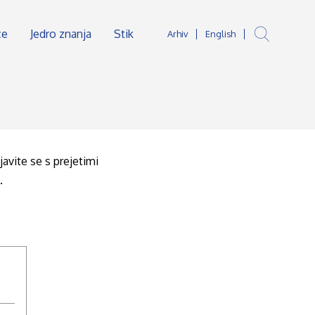
ce
Jedro znanja
Stik
Arhiv
English
avite se s prejetimi
.