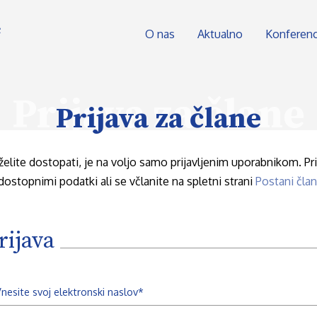
O nas
Aktualno
Konferen
Prijava za člane
Prijava za člane
želite dostopati, je na voljo samo prijavljenim uporabnikom. Prij
dostopnimi podatki ali se včlanite na spletni strani
Postani član
rijava
nesite svoj elektronski naslov