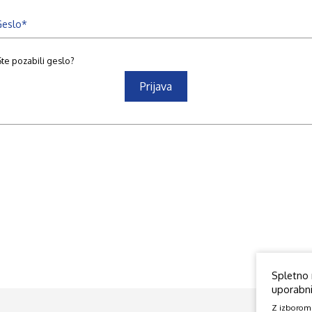
Geslo
Ste pozabili geslo?
Prijava
Spletno 
uporabniš
Z izborom o