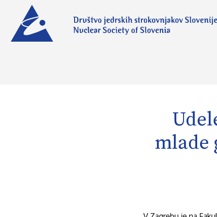
Udel
mlade 
V Zagrebu je na Fakul