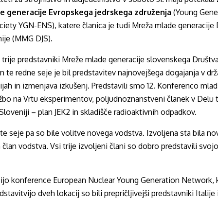
 generacije Evropskega jedrskega združenja
(Young Gene
iety YGN-ENS), katere članica je tudi Mreža mlade generacije 
nije (MMG DJS).
 trije predstavniki Mreže mlade generacije slovenskega Društva
te redne seje je bil predstavitev najnovejšega dogajanja v drž
ijah in izmenjava izkušenj. Predstavili smo 12. Konferenco mlad
žbo na Vrtu eksperimentov, poljudnoznanstveni članek v Delu 
loveniji – plan JEK2 in skladišče radioaktivnih odpadkov.
 seje pa so bile volitve novega vodstva. Izvoljena sta bila no
lan vodstva. Vsi trije izvoljeni člani so dobro predstavili svojo v
acijo konference European Nuclear Young Generation Network, 
edstavitvijo dveh lokacij so bili prepričljivejši predstavniki Itali