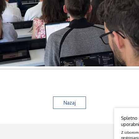
Nazaj
Spletno 
uporabniš
Z izborom o
nestrinjanj