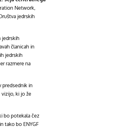
ration Network,
Društva jedrskih
 jedrskih
avah članicah in
ih jedrskih
ter razmere na
v predsednik in
izijo, ki jo že
ki bo potekala čez
je in tako bo ENYGF