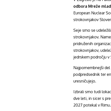
odbora Mreže mlade
European Nuclear Soc
strokovnjakov Slove
Seje smo se udeležili
strokovnjakov. Namen 
pridruženih organizac
strokovnjakov, udele
jedrskem področju v S
Najpomembnejši del te
podpredsednik ter en č
uresničujejo.
Izbrali smo tudi lok
dve leti, in sicer s pr
2027 potekal v Rimu.