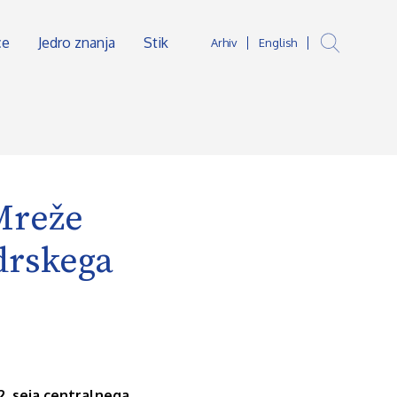
ce
Jedro znanja
Stik
Arhiv
English
Mreže
drskega
2. seja centralnega