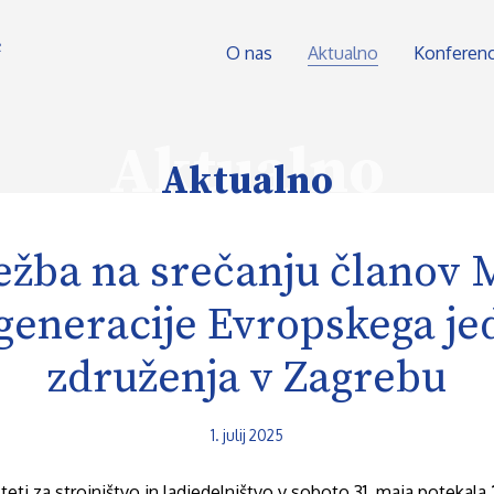
O nas
Aktualno
Konferen
Aktualno
Aktualno
ežba na srečanju članov 
generacije Evropskega je
združenja v Zagrebu
1. julij 2025
teti za strojništvo in ladjedelništvo v soboto 31. maja potekala