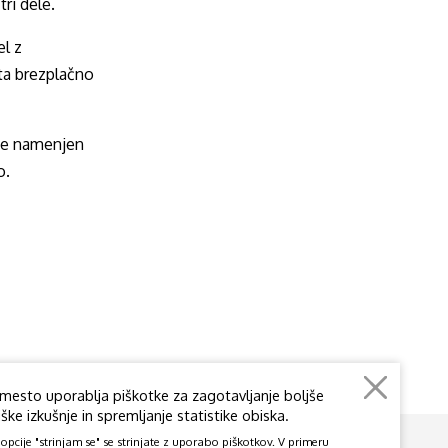
tri dele.
el z
ta brezplačno
je namenjen
o.
mesto uporablja piškotke za zagotavljanje boljše
ke izkušnje in spremljanje statistike obiska.
pcije "strinjam se" se strinjate z uporabo piškotkov. V primeru