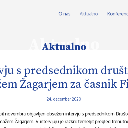
O nas
Aktualno
Konferen
Aktualno
Aktualno
vju s predsednikom društ
em Žagarjem za časnik F
24. december 2020
 bil novembra objavljen obsežen intervju s predsednikom Društv
ažem Žagarjem. V intervjuju je razkril temeljit pregled trenutn