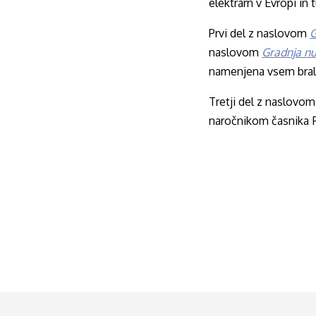
elektrarn v Evropi in 
Prvi del z naslovom
G
naslovom
Gradnja nu
namenjena vsem bralc
Tretji del z naslovo
naročnikom časnika F