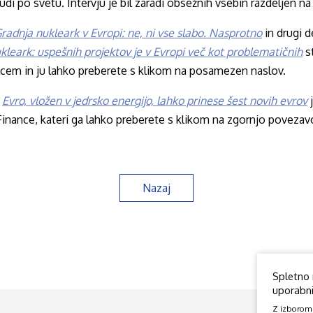
tudi po svetu. Intervju je bil zaradi obsežnih vsebin razdeljen na 
radnja nukleark v Evropi: ne, ni vse slabo. Nasprotno
in drugi d
kleark: uspešnih projektov je v Evropi več kot problematičnih
s
em in ju lahko preberete s klikom na posamezen naslov.
m
Evro, vložen v jedrsko energijo, lahko prinese šest novih evrov
inance, kateri ga lahko preberete s klikom na zgornjo povezav
Nazaj
Spletno 
uporabniš
Z izborom o