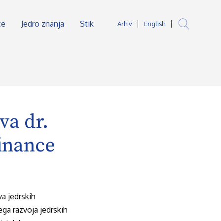
ce
Jedro znanja
Stik
Arhiv
English
va dr.
inance
a jedrskih
ega razvoja jedrskih