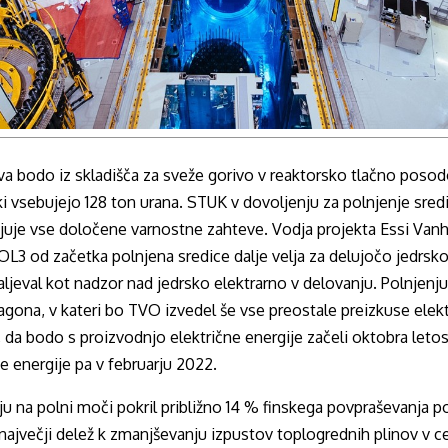
a bodo iz skladišča za sveže gorivo v reaktorsko tlačno posod
i vsebujejo 128 ton urana. STUK v dovoljenju za polnjenje sredi
njuje vse določene varnostne zahteve. Vodja projekta Essi Van
 OL3 od začetka polnjena sredice dalje velja za delujočo jedrsko
jeval kot nadzor nad jedrsko elektrarno v delovanju. Polnjenju
gona, v kateri bo TVO izvedel še vse preostale preizkuse elek
, da bodo s proizvodnjo električne energije začeli oktobra leto
e energije pa v februarju 2022.
u na polni moči pokril približno 14 % finskega povpraševanja po 
 največji delež k zmanjševanju izpustov toplogrednih plinov v cel