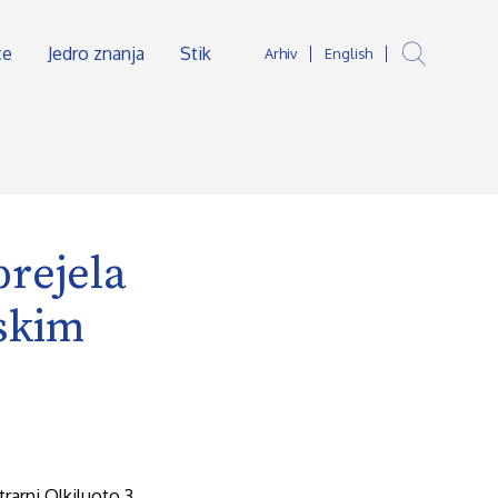
ce
Jedro znanja
Stik
Arhiv
English
prejela
rskim
trarni Olkiluoto 3