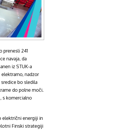
o prenesli 241
ce navaja, da
hanen iz STUK-a
 elektrarno, nadzor
 sredice bo sledila
trarne do polne moči.
s, s komercialno
električni energiji in
otni Finski strategiji