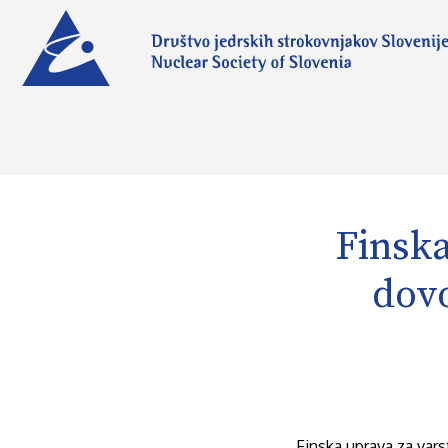
Finska
dovo
Finska uprava za vars