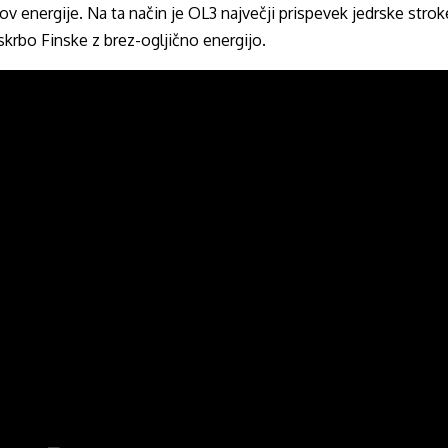
rov energije. Na ta način je OL3 največji prispevek jedrske strok
oskrbo Finske z brez-ogljično energijo.