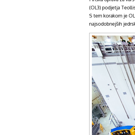
(OL3) podjetja Teoll
S tem korakom je OL3 
najsodobnejših jedrsk