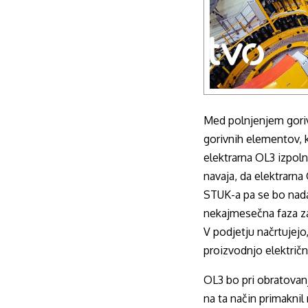
Med polnjenjem goriv
gorivnih elementov, k
elektrarna OL3 izpol
navaja, da elektrarna
STUK-a pa se bo nadal
nekajmesečna faza za
V podjetju načrtujejo
proizvodnjo električn
OL3 bo pri obratovanj
na ta način primaknil