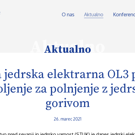
O nas
Aktualno
Konferen
Aktualno
Aktualno
 jedrska elektrarna OL3 
ljenje za polnjenje z jed
gorivom
26. marec 2021
tvo pred sevanji in jedrsko varnost (STUK) je danes jedrski elek